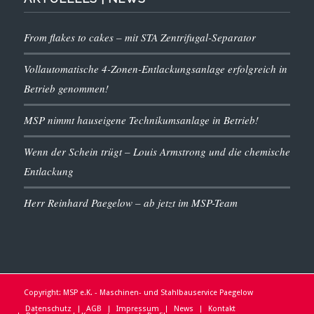
From flakes to cakes – mit STA Zentrifugal-Separator
Vollautomatische 4-Zonen-Entlackungsanlage erfolgreich in
Betrieb genommen!
MSP nimmt hauseigene Technikumsanlage in Betrieb!
Wenn der Schein trügt – Louis Armstrong und die chemische
Entlackung
Herr Reinhard Paegelow – ab jetzt im MSP-Team
Copyright: MSP e.K. - Maschinen- und Stahlbauservice Paegelow
Datenschutz
AGB
Impressum
News
Kontakt