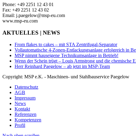
Phone: +49 2251 12 43 01
Fax: +49 2251 12 43 02
Email: j.paegelow@msp-eu.com
www.msp-eu.com
AKTUELLES | NEWS
From flakes to cakes – mit STA Zentrifugal-Separator
Vollautomatische 4-Zonen-Entlackungsanlage erfolgreich in B
MSP nimmt hauseigene Technikumsanlage in Betrieb!
Wenn der Schein trügt – Louis Armstrong und die chemische E
Herr Reinhard Paegelow – ab jetzt im MSP-Team
Copyright: MSP e.K. - Maschinen- und Stahlbauservice Paegelow
Datenschutz
AGB
Impressum
News
Kontakt
Referenzen
Kompetenzen
Profil
Nach oben scrollen