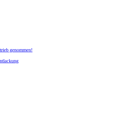
etrieb genommen!
ntlackung