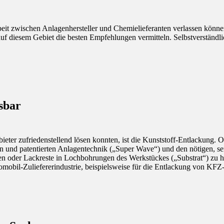
it zwischen Anlagenhersteller und Chemielieferanten verlassen können.
uf diesem Gebiet die besten Empfehlungen vermitteln. Selbstverständl
ösbar
ieter zufriedenstellend lösen konnten, ist die Kunststoff-Entlackung. 
en und patentierten Anlagentechnik („Super Wave“) und den nötigen, s
en oder Lackreste in Lochbohrungen des Werkstückes („Substrat“) zu hin
tomobil-Zuliefererindustrie, beispielsweise für die Entlackung von KF